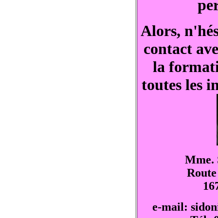
per
Alors, n'hé
contact ave
la format
toutes les i
Mme. 
Route 
16
e-mail: sido