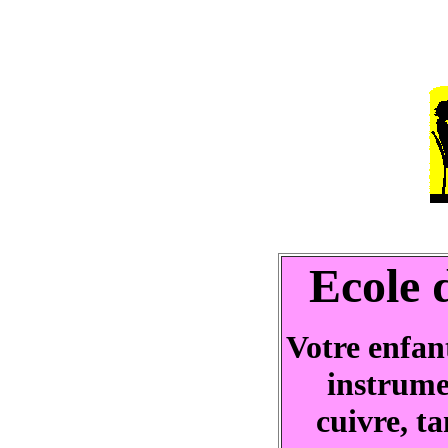
Ecole 
Votre enfan
instrume
cuivre, t