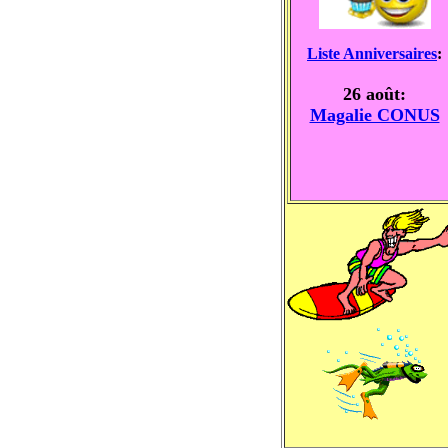
Liste Anniversaires
:
26 août:
Magalie CONUS