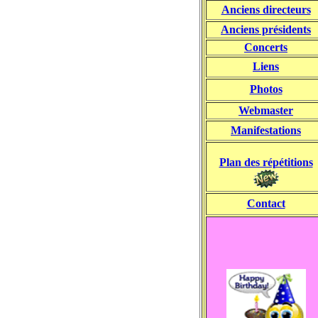
Anciens directeurs
Anciens présidents
Concerts
Liens
Photos
Webmaster
Manifestations
Plan des répétitions
Contact